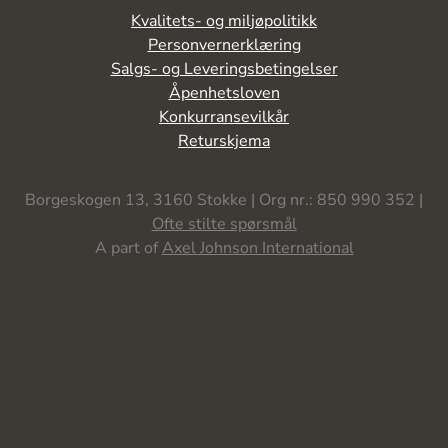
Kvalitets- og miljøpolitikk
Personvernerklæring
Salgs- og Leveringsbetingelser
Åpenhetsloven
Konkurransevilkår
Returskjema
Borgeskogen 13, 3160 Stokke | Org nr.: 850 990 352 |
Ofte stilte spørsmål
A part of
Axel Johnson International