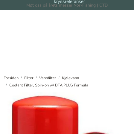
kryssreferanser
Skip to main content
Møt oss på årets messer Nor-Fishing | OTD
Filter
Filtersystem
Forhandlere
Nyheter
Forsiden
Filter
Vannfilter
Kjølevann
Coolant Filter, Spin-on w/ BTA PLUS Formula
Om oss