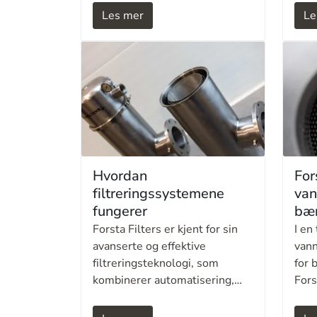
metode og utstyr kan ha stor
seg 
Les mer
Le
betydning for behandlings­
appl
effektivitet, sluttkvalitet,
drif
myndighetskrav og
og a
driftskostnader.
som 
ener
og v
Hvordan
For
filtreringssystemene
van
fungerer
bær
Forsta Filters er kjent for sin
I en
avanserte og effektive
vann
filtreringsteknologi, som
for 
kombinerer automatisering,
Fors
enkel drift og holdbare
en l
løsninger. Deres
avan