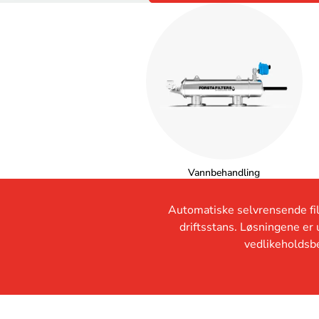
Vannbehandling
Automatiske selvrensende filt
driftsstans. Løsningene er u
vedlikeholdsbe