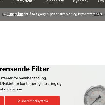
r
Filtersystem
Forhandlere
Nyheter
Om 
Meld deg på vårt nyhetsbrev
Logg inn
for å få tilgang til priser, filterkart og kryssreferanser
Instagram
La
ensende Filter
ystemer for vannbehandling,
viklet for kontinuerlig filtrering og
keholdsbehov.
Se andre filtersystem