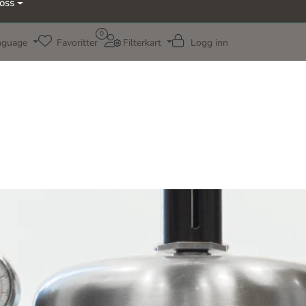
oss
0
nguage
Favoritter
Filterkart
Logg inn