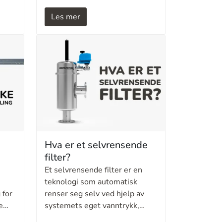
unødvendige avbrudd, har
st
Ditech levert selvrensende
Les mer
automatiske filtre til en norsk
matprodusent.
r
lging
Hva er et selvrensende
filter?
Et selvrensende filter er en
teknologi som automatisk
 for
renser seg selv ved hjelp av
e
systemets eget vanntrykk,
uten behov for manuell