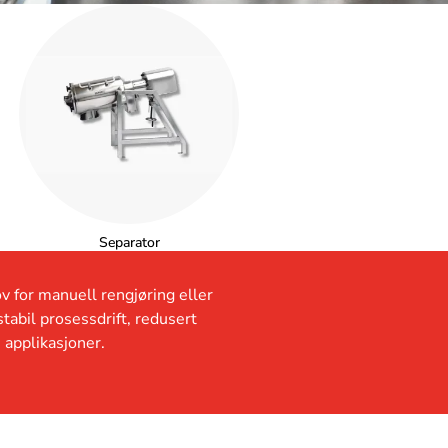
Separator
v for manuell rengjøring eller
stabil prosessdrift, redusert
 applikasjoner.