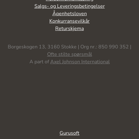
Salgs- og Leveringsbetingelser
Åpenhetsloven
Konkurransevilkår
Returskjema
Borgeskogen 13, 3160 Stokke | Org nr.: 850 990 352 |
Ofte stilte spørsmål
A part of
Axel Johnson International
Gurusoft