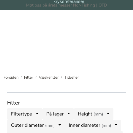
kryssreferanser
Skip to main content
Møt oss på årets messer Nor-Fishing | OTD
Filter
Filtersystem
Forhandlere
Nyheter
Forsiden
Filter
Væskefilter
Tilbehør
Om oss
Filter
Filtertype
På lager
Height
(mm)
Outer diameter
Inner diameter
(mm)
(mm)