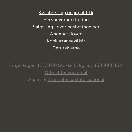
Kvalitets- og miljøpolitikk
Personvernerklæring
Salgs- og Leveringsbetingelser
Åpenhetsloven
Konkurransevilkår
Returskjema
Borgeskogen 13, 3160 Stokke | Org nr.: 850 990 352 |
Ofte stilte spørsmål
A part of
Axel Johnson International