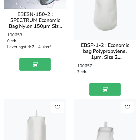
EBESN-150-2 :
SPECTRUM Economic
Bag Nylon 150µm Size
2 Stainless Steel Neck
100653
Ring
0 stk.
EBSP-1-2 : Economic
Leveringstid:
2 - 4 uker*
bag Polypropylene,
1µm, Size 2,
Polypropylene Std neck
100657
7 stk.