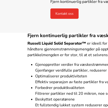
Fjern kontinuerlig partikler fra 
Kontakt oss
Fjern kontinuerlig partikler fra væs
Russell Liquid Solid Separator™
er ideell fo
håndtere gjennomstrømningsmengder på opptil 1
partikkelmengden er for stor, til at et selvren
Gjenoppretter verdier fra væskestrømme
Gjenfanger verdifulle partikler, reduser
Optimaliserer produktiviteten
Effektiv separasjon av faste partikler fra
Forbedrer produktkvaliteten
Filtrerer partikler ned til 20 mikron, no
Beskyttet operatørene
Et fullstendig lukket system reduserer o