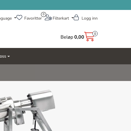
0
nguage
Favoritter
Filterkart
Logg inn
0
Beløp
0,00
oss