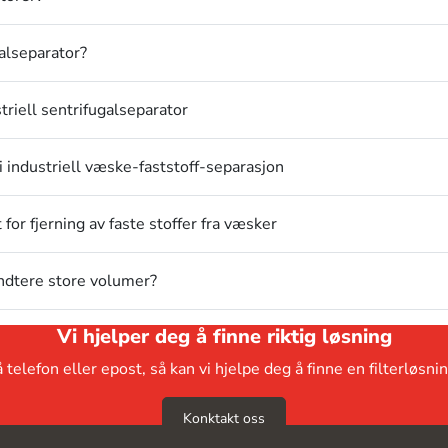
galseparator?
riell sentrifugalseparator
i industriell væske-faststoff-separasjon
for fjerning av faste stoffer fra væsker
ndtere store volumer?
Vi hjelper deg å finne riktig løsning
telefon eller epost, så kan vi hjelpe deg å finne en filterløsni
Konktakt oss