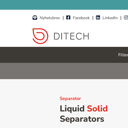
Skip to main content
|
|
|
Nyhetsbrev
Facebook
LinkedIn
Filte
Separator
Liquid
Solid
Separators