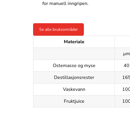
for manuell inngripen.
Se alle bruksområder
Materiale
µm
Ostemasse og myse
40
Destillasjonsrester
16
Vaskevann
10
Fruktjuice
10