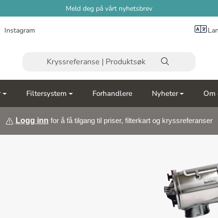
Meld deg på vårt nyhetsbrev
Instagram
La
r
Filtersystem
Forhandlere
Nyheter
Om 
Logg inn
for å få tilgang til priser, filterkart og kryssreferanser