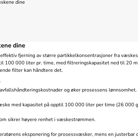
væskene dine
kene dine
r effektiv fjerning av større partikkelkonsentrasjoner fra væs
00 000 liter pr. time, med filtreringskapasitet ned til 20 mik
sende filter kan håndtere det.
r
er avfallshåndteringskostnader og øker prosessens lønnsomhet.
 væske med kapasitet på opptil 100 000 liter per time (26 000 g
e som sikrer høyere renhet i væskestrømmen.
peratørens eksponering for prosessvæsker, mens en justerbar