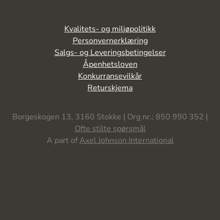
Kvalitets- og miljøpolitikk
Personvernerklæring
Salgs- og Leveringsbetingelser
Åpenhetsloven
Konkurransevilkår
Returskjema
Borgeskogen 13, 3160 Stokke | Org nr.: 850 990 352 |
Ofte stilte spørsmål
A part of
Axel Johnson International