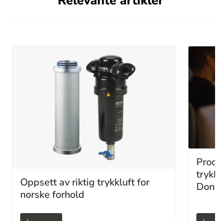
Relevante artikler
Produ
trykk
Oppsett av riktig trykkluft for
Dona
norske forhold