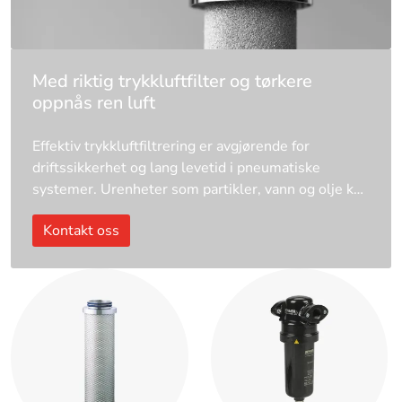
Med riktig trykkluftfilter og tørkere
oppnås ren luft
Effektiv trykkluftfiltrering er avgjørende for
driftssikkerhet og lang levetid i pneumatiske
systemer. Urenheter som partikler, vann og olje kan
skade utstyret og redusere ytelsen.
Kontakt oss