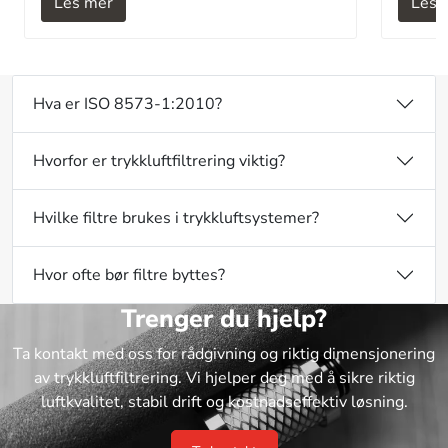
Les mer
Les 
Hva er ISO 8573-1:2010?
Hvorfor er trykkluftfiltrering viktig?
Hvilke filtre brukes i trykkluftsystemer?
Hvor ofte bør filtre byttes?
Trenger du hjelp?
Ta kontakt med oss for rådgivning og riktig dimensjonering
av trykkluftfiltrering. Vi hjelper deg med å sikre riktig
luftkvalitet, stabil drift og kostnadseffektiv løsning.