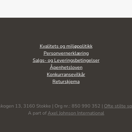
Kvalitets og miljøpolitikk
Personvernerklæring
Salgs- og Leveringsbetingelser
Åpenhetsloven
Konkurransevilkår
Returskjema
kogen 13, 3160 Stokke | Org nr.: 850 990 352 |
Ofte stilte s
A part of
Axel Johnson International