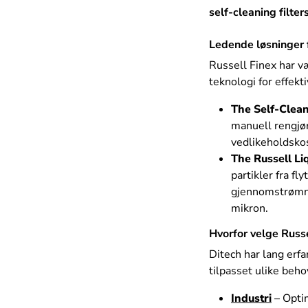
self-cleaning filte
Ledende løsninger f
Russell Finex har væ
teknologi for effekt
The Self-Clean
manuell rengjør
vedlikeholdsko
The Russell Li
partikler fra f
gjennomstrømni
mikron.
Hvorfor velge Russ
Ditech har lang erfa
tilpasset ulike beho
Industri
– Opti