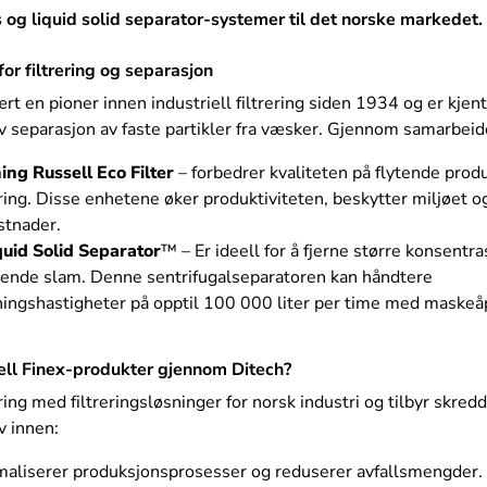
rs og liquid solid separator-systemer til det norske markedet.
or filtrering og separasjon
rt en pioner innen industriell filtrering siden 1934 og er kjent
iv separasjon av faste partikler fra væsker. Gjennom samarbeide
ing Russell Eco Filter
– forbedrer kvaliteten på flytende prod
ing. Disse enhetene øker produktiviteten, beskytter miljøet o
stnader.
quid Solid Separator
™ – Er ideell for å fjerne større konsentra
lytende slam. Denne sentrifugalseparatoren kan håndtere
ngshastigheter på opptil 100 000 liter per time med maskeåp
ell Finex-produkter gjennom Ditech?
ring med filtreringsløsninger for norsk industri og tilbyr skr
v innen:
maliserer produksjonsprosesser og reduserer avfallsmengder.