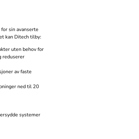
 for sin avanserte
t kan Ditech tilby:
ukter uten behov for
g reduserer
sjoner av faste
ninger ned til 20
eddersydde systemer