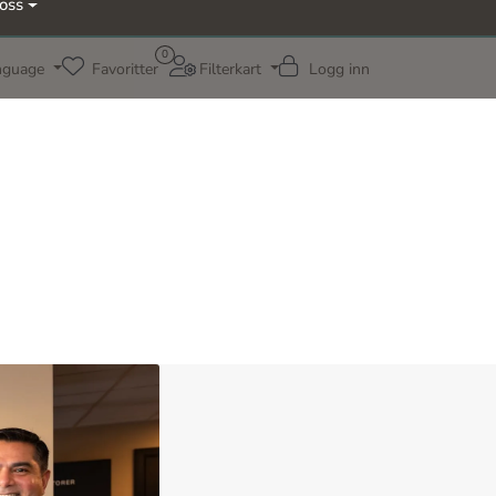
oss
0
nguage
Favoritter
Filterkart
Logg inn