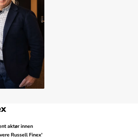
ex
ent aktør innen
evere Russell Finex'