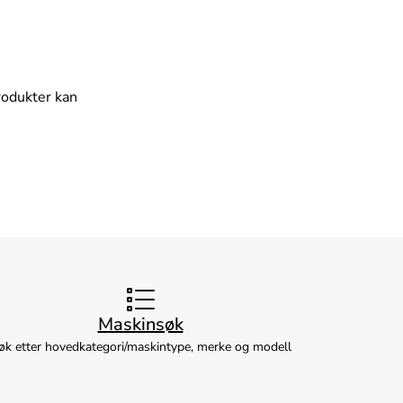
rodukter kan
Maskinsøk
øk etter hovedkategori/maskintype, merke og modell