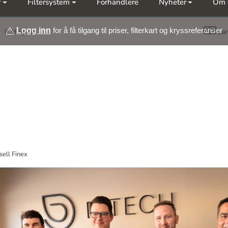
r
Filtersystem
Forhandlere
Nyheter
Om 
Møt oss på årets messer Nor-Fishing | OTD
Logg inn
for å få tilgang til priser, filterkart og kryssreferanser
Instagram
La
ell Finex