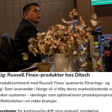
lig: Russell Finex-produkter hos Ditech
produktsortiment med Russell Finex’ avanserte filtrerings- og
i. Som leverandør i Norge vil vi tilby deres markedsledende se
arator-systemer – løsninger som optimaliserer produksjonspro
ffektiviteten i en rekke bransjer.
systemer
for kontinuerlig drift uten manuell rengjøring