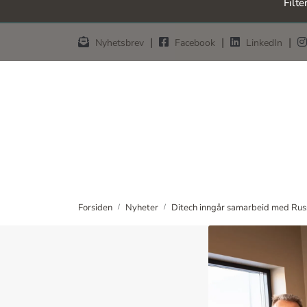
Filte
Skip to main content
|
|
|
Nyhetsbrev
Facebook
LinkedIn
Forsiden
Nyheter
Ditech inngår samarbeid med Russ