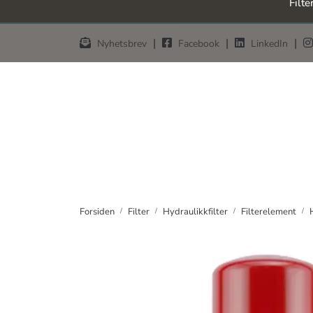
Filte
Skip to main content
|
|
|
Nyhetsbrev
Facebook
LinkedIn
Forsiden
Filter
Hydraulikkfilter
Filterelement