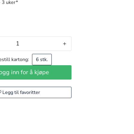
- 3 uker*
+
estill kartong:
6 stk.
ogg inn for å kjøpe
Legg til favoritter