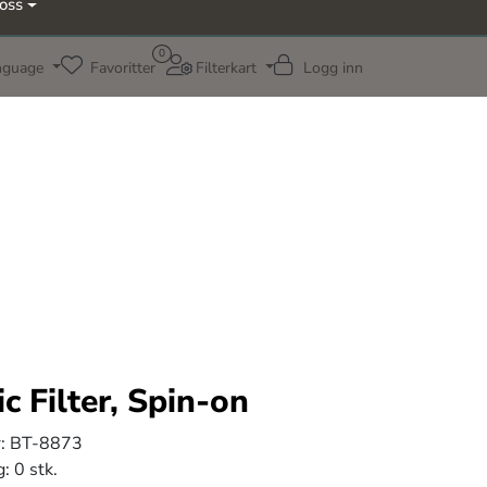
oss
0
nguage
Favoritter
Filterkart
Logg inn
c Filter, Spin-on
:
BT-8873
g:
0 stk.