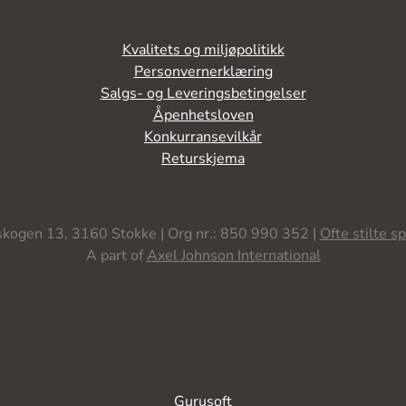
Kvalitets og miljøpolitikk
Personvernerklæring
Salgs- og Leveringsbetingelser
Åpenhetsloven
Konkurransevilkår
Returskjema
kogen 13, 3160 Stokke | Org nr.: 850 990 352 |
Ofte stilte s
A part of
Axel Johnson International
Gurusoft