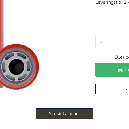
Leveringstid:
2 
-
Eller b
L
Spesifikasjoner