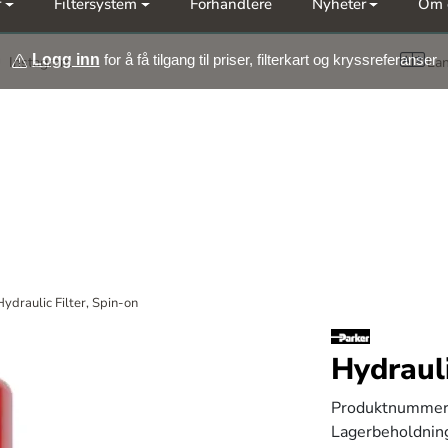
r
Filtersystem
Forhandlere
Nyheter
Om 
Møt oss på årets messer Nor-Fishing | OTD
Logg inn
for å få tilgang til priser, filterkart og kryssreferanser
Instagram
La
Hydraulic Filter, Spin-on
Hydrauli
Produktnummer
Lagerbeholdnin