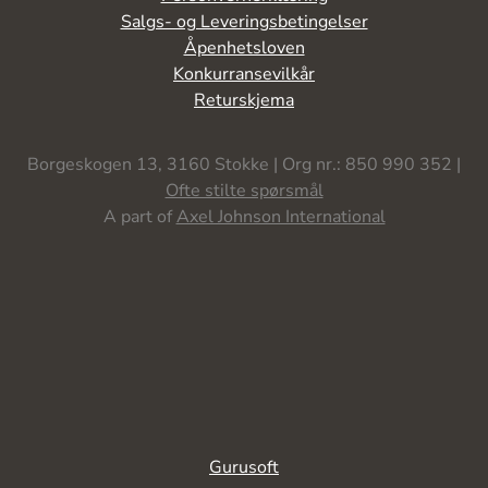
Salgs- og Leveringsbetingelser
Åpenhetsloven
Konkurransevilkår
Returskjema
Borgeskogen 13, 3160 Stokke | Org nr.: 850 990 352 |
Ofte stilte spørsmål
A part of
Axel Johnson International
Gurusoft