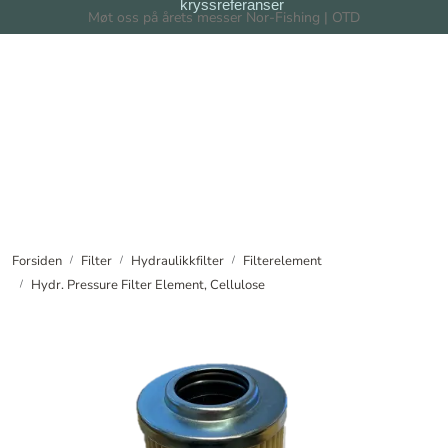
kryssreferanser
Skip to main content
Møt oss på årets messer Nor-Fishing | OTD
Filter
Filtersystem
Forhandlere
Nyheter
Forsiden
Filter
Hydraulikkfilter
Filterelement
Hydr. Pressure Filter Element, Cellulose
Om oss