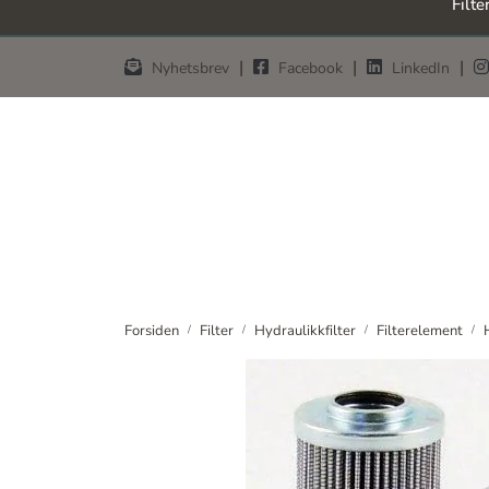
Filte
Skip to main content
|
|
|
Nyhetsbrev
Facebook
LinkedIn
Forsiden
Filter
Hydraulikkfilter
Filterelement