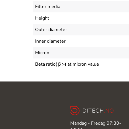
Filter media
Height
Outer diameter
Inner diameter
Micron
Beta ratio( β >) at micron value
Mandag - Fredag 07:30-