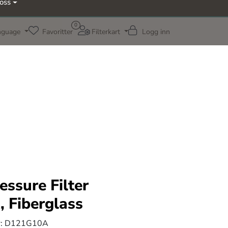
oss
0
nguage
Favoritter
Filterkart
Logg inn
essure Filter
, Fiberglass
:
D121G10A