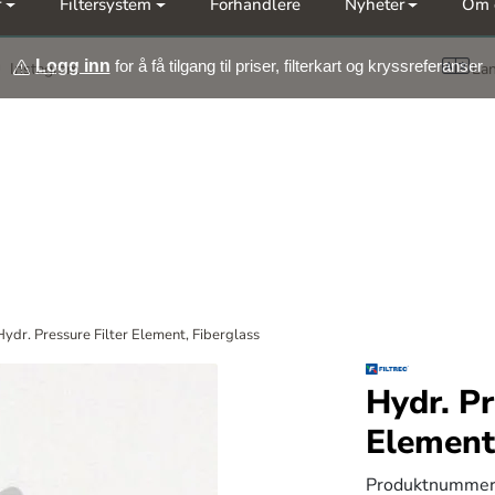
r
Filtersystem
Forhandlere
Nyheter
Om 
Møt oss på årets messer Nor-Fishing | OTD
Logg inn
for å få tilgang til priser, filterkart og kryssreferanser
Instagram
La
Hydr. Pressure Filter Element, Fiberglass
Hydr. Pr
Element
Produktnummer