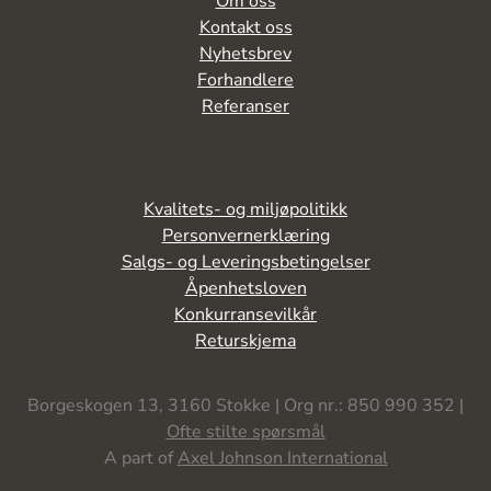
Om oss
Kontakt oss
Nyhetsbrev
Forhandlere
Referanser
Kvalitets- og miljøpolitikk
Personvernerklæring
Salgs- og Leveringsbetingelser
Åpenhetsloven
Konkurransevilkår
Returskjema
Borgeskogen 13, 3160 Stokke | Org nr.: 850 990 352 |
Ofte stilte spørsmål
A part of
Axel Johnson International