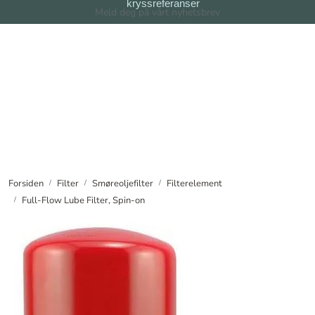
kryssreferanser
Skip to main content
Meld deg på vårt nyhetsbrev
Filter
Filtersystem
Forhandlere
Nyheter
Forsiden
Filter
Smøreoljefilter
Filterelement
Full-Flow Lube Filter, Spin-on
Om oss