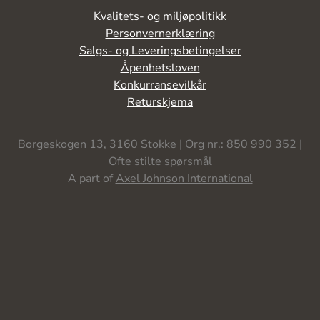
Kvalitets- og miljøpolitikk
Personvernerklæring
Salgs- og Leveringsbetingelser
Åpenhetsloven
Konkurransevilkår
Returskjema
Borgeskogen 13, 3160 Stokke | Org nr.: 850 990 352 |
Ofte stilte spørsmål
A part of
Axel Johnson International