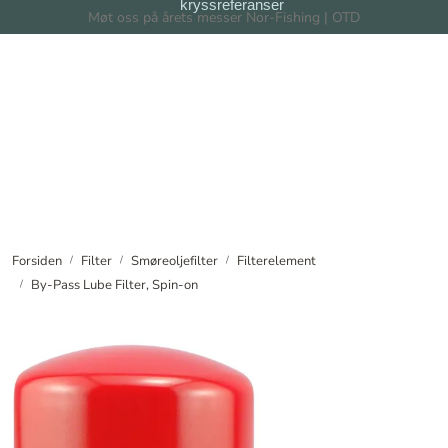
kryssreferanser
Skip to main content
Møt oss på årets messer Nor-Fishing | OTD
Filter
Filtersystem
Forhandlere
Nyheter
Forsiden
Filter
Smøreoljefilter
Filterelement
By-Pass Lube Filter, Spin-on
Om oss