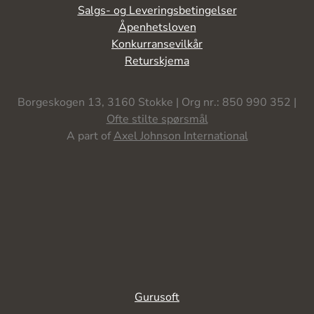
Salgs- og Leveringsbetingelser
Åpenhetsloven
Konkurransevilkår
Returskjema
Borgeskogen 13, 3160 Stokke | Org nr.: 850 990 352 |
Ofte stilte spørsmål
A part of
Axel Johnson International
Gurusoft