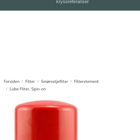
kryssreferanser
Skip to main content
Meld deg på vårt nyhetsbrev
Filter
Filtersystem
Forhandlere
Nyheter
Forsiden
Filter
Smøreoljefilter
Filterelement
Lube Filter, Spin-on
Om oss