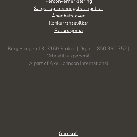
Personvernerklæring
Salgs- og Leveringsbetingelser
Åpenhetsloven
Konkurransevilkår
Returskjema
Borgeskogen 13, 3160 Stokke | Org nr.: 850 990 352 |
Ofte stilte spørsmål
A part of
Axel Johnson International
Gurusoft