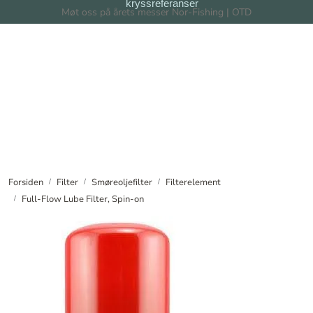
kryssreferanser
Skip to main content
Møt oss på årets messer Nor-Fishing | OTD
Filter
Filtersystem
Forhandlere
Nyheter
Forsiden
Filter
Smøreoljefilter
Filterelement
Full-Flow Lube Filter, Spin-on
Om oss