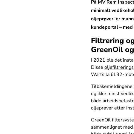
På MV Rem Inspector
minimalt vedlikehol
oljeprøver, er mann
kundeportal – med a
Filtrering 
GreenOil og
I 2021 ble det instal
Disse
oljefiltrerin
Wartsila 6L32-motor
Tilbakemeldingene f
og ikke minst vedli
både arbeidsbelastn
oljeprøver etter ins
GreenOil filtersyste
sammenlignet med se