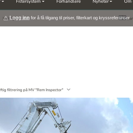
r
Filtersystem
Forhandlere
Nyheter
Om 
Meld deg på vårt nyhetsbrev
Logg inn
for å få tilgang til priser, filterkart og kryssreferanser
Instagram
La
ftig filtrering på MV "Rem Inspector"