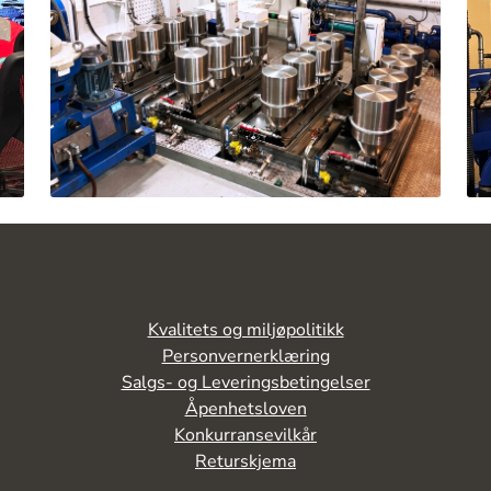
Kvalitets og miljøpolitikk
Personvernerklæring
Salgs- og Leveringsbetingelser
Åpenhetsloven
Konkurransevilkår
Returskjema