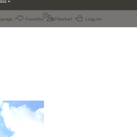
oss
0
nguage
Favoritter
Filterkart
Logg inn