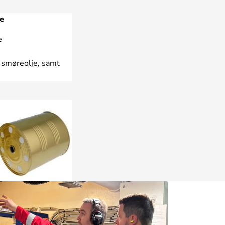
e
e
a smøreolje, samt