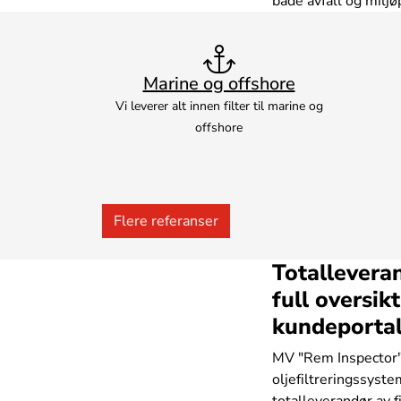
både avfall og miljø
Marine og offshore
Vi leverer alt innen filter til marine og
offshore
Flere referanser
Totalleveran
full oversik
kundeporta
MV "Rem Inspector" 
oljefiltreringssyste
totalleverandør av fi