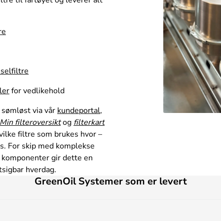
re
selfiltre
ler
for vedlikehold
 sømløst via vår
kundeportal
,
Min filteroversikt
og
filterkart
hvilke filtre som brukes hvor –
tes. For skip med komplekse
komponenter gir dette en
tsigbar hverdag.
GreenOil Systemer som er levert