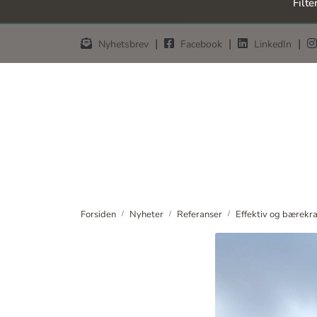
Filte
Skip to main content
|
|
|
Nyhetsbrev
Facebook
LinkedIn
Forsiden
Nyheter
Referanser
Effektiv og bærekra