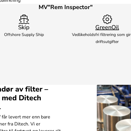
påvirkning
MV"Rem Inspector"
Skip
GreenOil
Offshore Supply Ship
Vedlikeholdsfri filtrering som gir
driftsutgifter
dør av filter –
t med Ditech
l
får levert mer enn bare
mer fra Ditech. Vi er
ltre til fartøyet og leverer alt