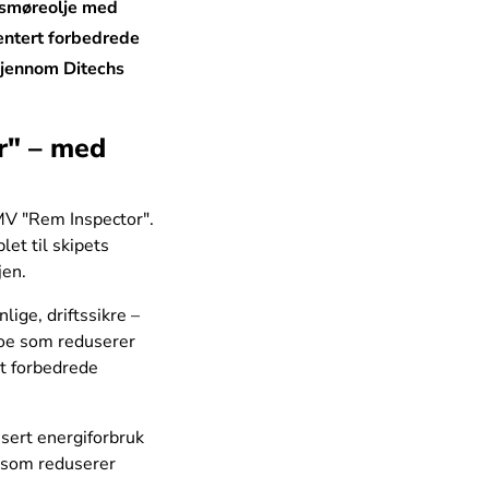
v smøreolje med
entert forbedrede
 gjennom Ditechs
or" – med
V "Rem Inspector".
let til skipets
jen.
ige, driftssikre –
noe som reduserer
t forbedrede
usert energiforbruk
v som reduserer