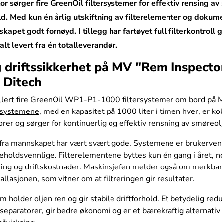
 sørger fire GreenOil filtersystemer for effektiv rensing a
d. Med kun én årlig utskiftning av filterelementer og dokum
skapet godt fornøyd. I tillegg har fartøyet full filterkontroll
lt levert fra én totalleverandør.
og driftssikkerhet på MV "Rem Inspect
 Ditech
lert fire
GreenOil
WP1-P1-1000 filtersystemer om bord på M
gssystemene
, med en kapasitet på 1000 liter i timen hver, er kob
er og sørger for kontinuerlig og effektiv rensning av smøreol
ra mannskapet har vært svært gode. Systemene er brukervennl
keholdsvennlige. Filterelementene byttes kun én gang i året, 
ing og driftskostnader. Maskinsjefen melder også om merkbar
tallasjonen, som vitner om at filtreringen gir resultater.
m holder oljen ren og gir stabile driftforhold. Et betydelig red
paratorer, gir bedre økonomi og er et bærekraftig alternati