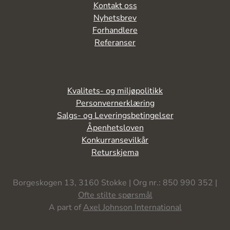
Kontakt oss
Nyhetsbrev
Forhandlere
Referanser
Kvalitets- og miljøpolitikk
Personvernerklæring
Salgs- og Leveringsbetingelser
Åpenhetsloven
Konkurransevilkår
Returskjema
Borgeskogen 13, 3160 Stokke | Org nr.: 850 990 352 |
Ofte stilte spørsmål
A part of
Axel Johnson International