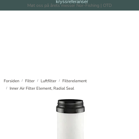
kryssreferanser
Skip to main content
Møt oss på årets messer Nor-Fishing | OTD
Filter
Filtersystem
Forhandlere
Nyheter
Forsiden
Filter
Luftfilter
Filterelement
Inner Air Filter Element, Radial Seal
Om oss