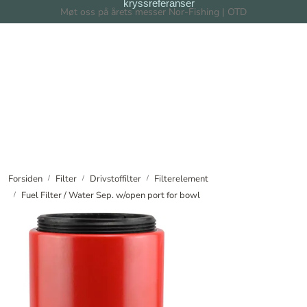
kryssreferanser
Skip to main content
Møt oss på årets messer Nor-Fishing | OTD
Filter
Filtersystem
Forhandlere
Nyheter
Forsiden
Filter
Drivstoffilter
Filterelement
Fuel Filter / Water Sep. w/open port for bowl
Om oss