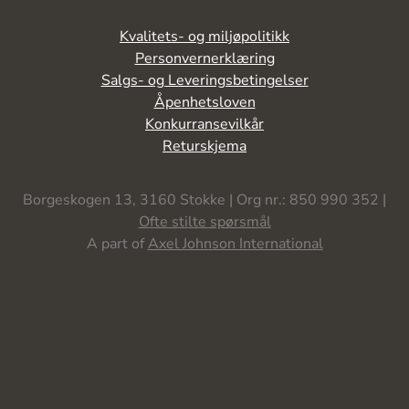
Kvalitets- og miljøpolitikk
Personvernerklæring
Salgs- og Leveringsbetingelser
Åpenhetsloven
Konkurransevilkår
Returskjema
Borgeskogen 13, 3160 Stokke | Org nr.: 850 990 352 |
Ofte stilte spørsmål
A part of
Axel Johnson International