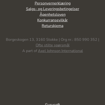
Personvernerklæring
Salgs- og Leveringsbetingelser
Åpenhetsloven
Konkurransevilkår
Returskjema
Borgeskogen 13, 3160 Stokke | Org nr.: 850 990 352 |
Ofte stilte spørsmål
A part of
Axel Johnson International
Gurusoft