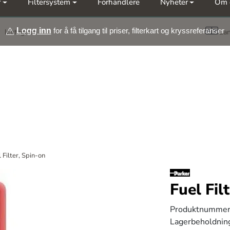
r
Filtersystem
Forhandlere
Nyheter
Om 
Møt oss på årets messer Nor-Fishing | OTD
Logg inn
for å få tilgang til priser, filterkart og kryssreferanser
Instagram
La
 Filter, Spin-on
Fuel Fil
Produktnummer
Lagerbeholdnin