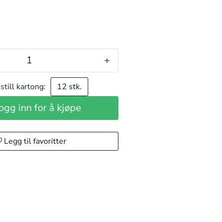
+
still kartong:
12 stk.
ogg inn for å kjøpe
Legg til favoritter