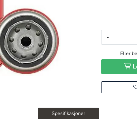
-
Eller be
L
Spesifikasjoner