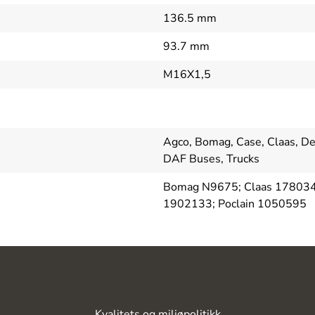
136.5 mm
93.7 mm
M16X1,5
Agco, Bomag, Case, Claas, Deu
DAF Buses, Trucks
Bomag N9675; Claas 178034
1902133; Poclain 1050595
Kvalitets og miljøpolitikk