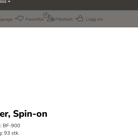
oss
0
nguage
Favoritter
Filterkart
Logg inn
ter, Spin-on
:
BF-900
g:
93 stk.