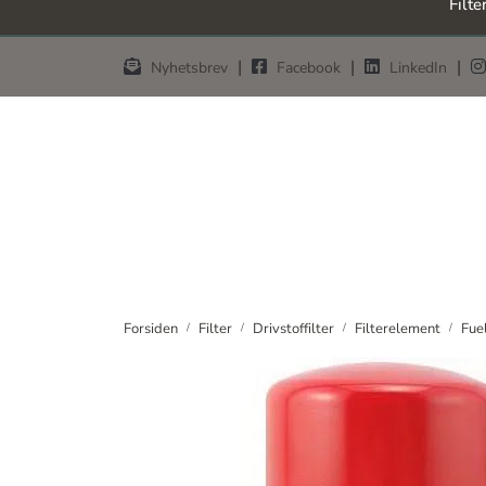
Filte
Skip to main content
|
|
|
Nyhetsbrev
Facebook
LinkedIn
Forsiden
Filter
Drivstoffilter
Filterelement
Fuel