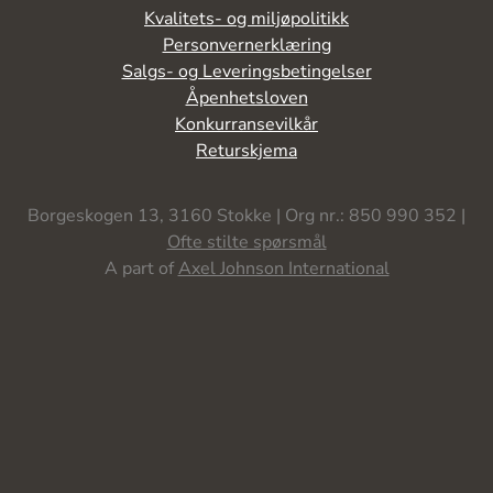
Kvalitets- og miljøpolitikk
Personvernerklæring
Salgs- og Leveringsbetingelser
Åpenhetsloven
Konkurransevilkår
Returskjema
Borgeskogen 13, 3160 Stokke | Org nr.: 850 990 352 |
Ofte stilte spørsmål
A part of
Axel Johnson International