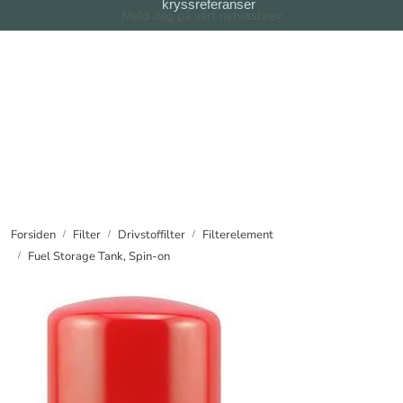
kryssreferanser
Skip to main content
Meld deg på vårt nyhetsbrev
Filter
Filtersystem
Forhandlere
Nyheter
Forsiden
Filter
Drivstoffilter
Filterelement
Fuel Storage Tank, Spin-on
Om oss