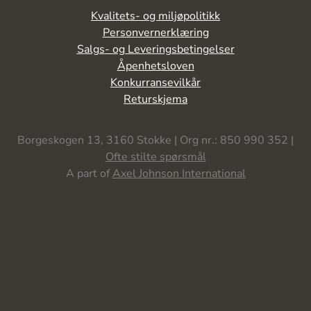
Kvalitets- og miljøpolitikk
Personvernerklæring
Salgs- og Leveringsbetingelser
Åpenhetsloven
Konkurransevilkår
Returskjema
Borgeskogen 13, 3160 Stokke | Org nr.: 850 990 352 |
Ofte stilte spørsmål
A part of
Axel Johnson International