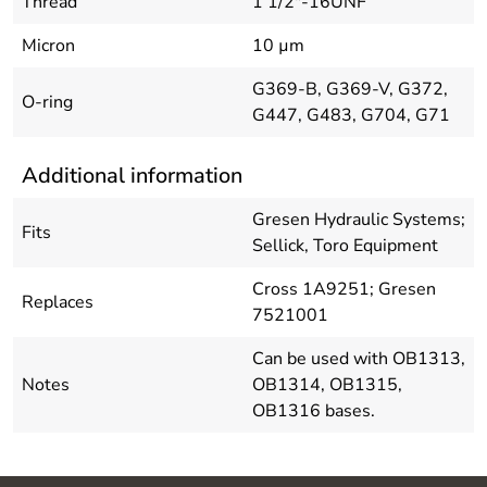
Thread
1 1/2"-16UNF
Micron
10 µm
G369-B, G369-V, G372,
O-ring
G447, G483, G704, G71
Additional information
Gresen Hydraulic Systems;
Fits
Sellick, Toro Equipment
Cross 1A9251; Gresen
Replaces
7521001
Can be used with OB1313,
Notes
OB1314, OB1315,
OB1316 bases.