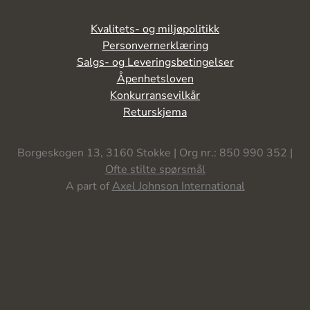
Kvalitets- og miljøpolitikk
Personvernerklæring
Salgs- og Leveringsbetingelser
Åpenhetsloven
Konkurransevilkår
Returskjema
Borgeskogen 13, 3160 Stokke | Org nr.: 850 990 352 |
Ofte stilte spørsmål
A part of
Axel Johnson International