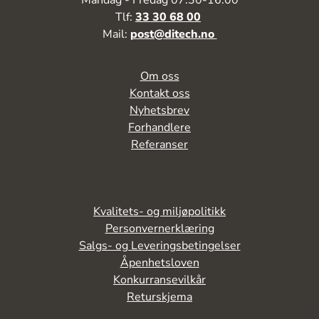
Mandag - Fredag 07:30-16:00
Tlf:
33 30 68 00
Mail:
post@ditech.no
Om oss
Kontakt oss
Nyhetsbrev
Forhandlere
Referanser
Kvalitets- og miljøpolitikk
Personvernerklæring
Salgs- og Leveringsbetingelser
Åpenhetsloven
Konkurransevilkår
Returskjema