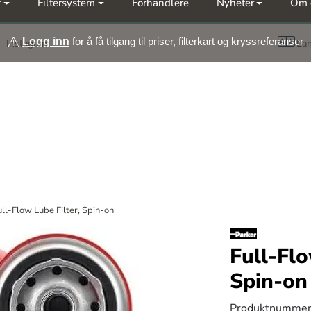
r
Filtersystem
Forhandlere
Nyheter
Om 
Møt oss på årets messer Nor-Fishing | OTD
Logg inn
for å få tilgang til priser, filterkart og kryssreferanser
Instagram
La
ull-Flow Lube Filter, Spin-on
Full-Flo
Spin-on
Produktnummer