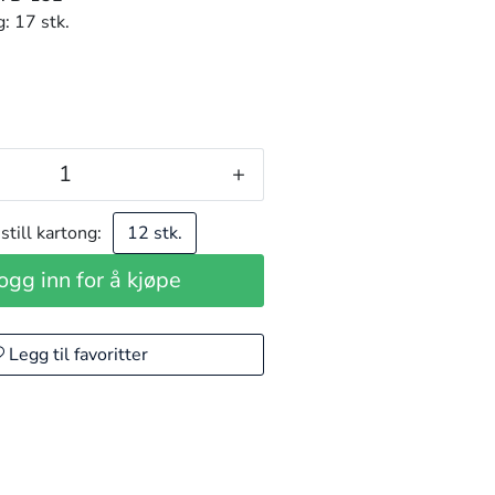
g:
17 stk.
+
still kartong:
12 stk.
ogg inn for å kjøpe
Legg til favoritter