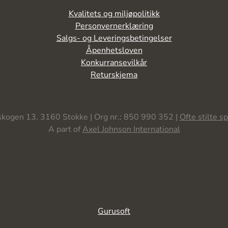
Kvalitets og miljøpolitikk
Personvernerklæring
Salgs- og Leveringsbetingelser
Åpenhetsloven
Konkurransevilkår
Returskjema
kogen 13, 3160 Stokke | Org nr.: 850 990 352 |
Ofte stilte s
A part of
Axel Johnson International
Gurusoft