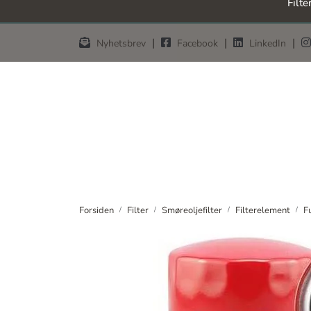
Filte
Skip to main content
|
|
|
Nyhetsbrev
Facebook
LinkedIn
Forsiden
Filter
Smøreoljefilter
Filterelement
F