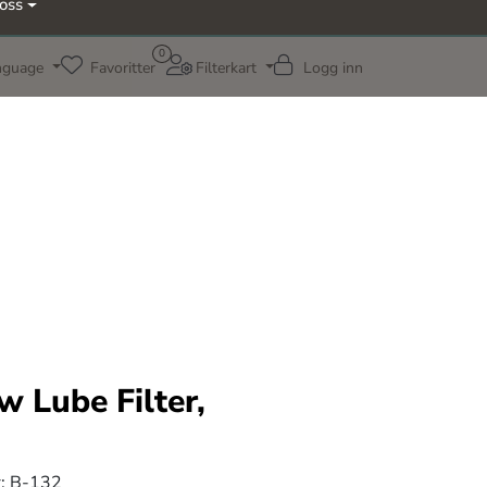
oss
0
nguage
Favoritter
Filterkart
Logg inn
w Lube Filter,
:
B-132