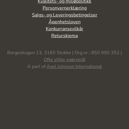
Kvalitets- og miljøpolitikk
Personvernerklæring
Salgs- og Leveringsbetingelser
Åpenhetsloven
Konkurransevilkår
Returskjema
Borgeskogen 13, 3160 Stokke | Org nr.: 850 990 352 |
Ofte stilte spørsmål
A part of
Axel Johnson International