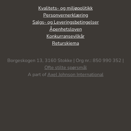
Kvalitets- og miljøpolitikk
Personvernerklæring
Salgs- og Leveringsbetingelser
Åpenhetsloven
Konkurransevilkår
Returskjema
Borgeskogen 13, 3160 Stokke | Org nr.: 850 990 352 |
Ofte stilte spørsmål
A part of
Axel Johnson International