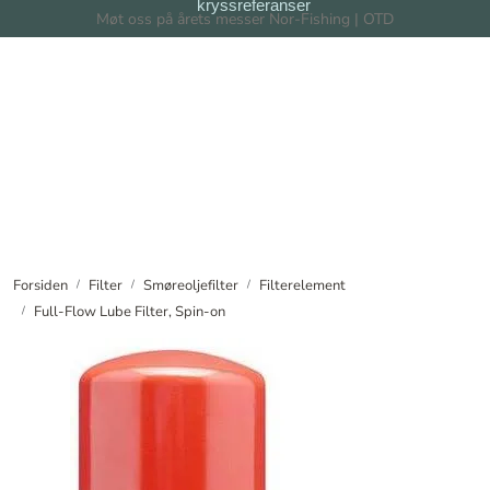
kryssreferanser
Skip to main content
Møt oss på årets messer Nor-Fishing | OTD
Filter
Filtersystem
Forhandlere
Nyheter
Forsiden
Filter
Smøreoljefilter
Filterelement
Full-Flow Lube Filter, Spin-on
Om oss