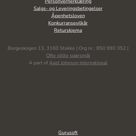
Personvernerklæring
Salgs- og Leveringsbetingelser
Åpenhetsloven
Konkurransevilkår
Returskjema
Borgeskogen 13, 3160 Stokke | Org nr.: 850 990 352 |
Ofte stilte spørsmål
A part of
Axel Johnson International
Gurusoft