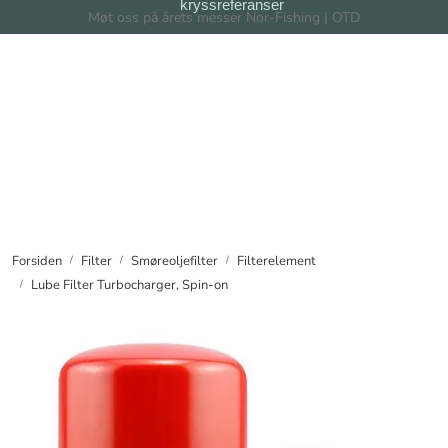
kryssreferanser
Skip to main content
Møt oss på årets messer Nor-Fishing | OTD
Filter
Filtersystem
Forhandlere
Nyheter
Forsiden
Filter
Smøreoljefilter
Filterelement
Lube Filter Turbocharger, Spin-on
Om oss