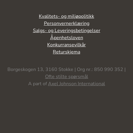
Kvalitets- og miljøpolitikk
Personvernerklæring
Salgs- og Leveringsbetingelser
Åpenhetsloven
Konkurransevilkår
Returskjema
Borgeskogen 13, 3160 Stokke | Org nr.: 850 990 352 |
Ofte stilte spørsmål
A part of
Axel Johnson International