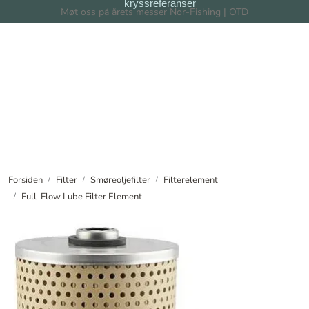
kryssreferanser
Skip to main content
Møt oss på årets messer Nor-Fishing | OTD
Filter
Filtersystem
Forhandlere
Nyheter
Forsiden
Filter
Smøreoljefilter
Filterelement
Full-Flow Lube Filter Element
Om oss