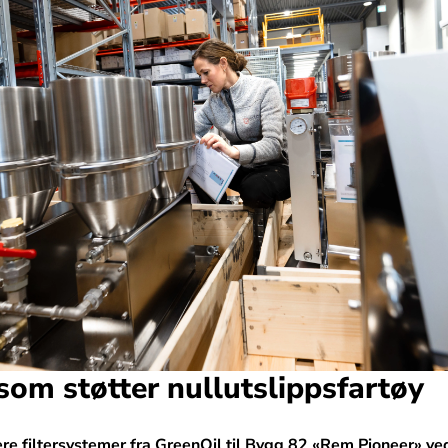
 som støtter nullutslippsfartøy
lere filtersystemer fra GreenOil til Bygg 82 «Rem Pioneer» ve