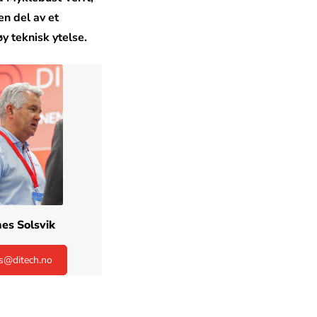
en del av et
y teknisk ytelse.
es Solsvik
s@ditech.no