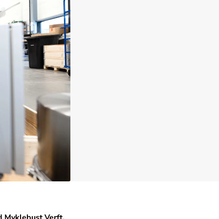
d Myklebust Verft,