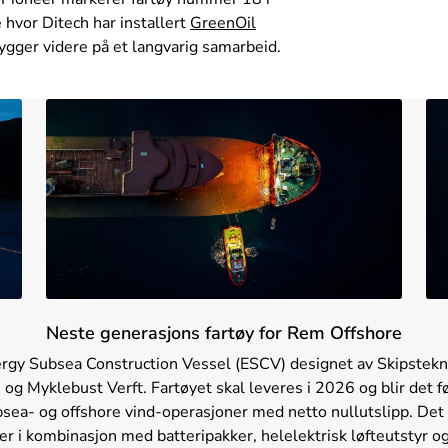
 hvor Ditech har installert
GreenOil
bygger videre på et langvarig samarbeid.
Neste generasjons fartøy for Rem Offshore
rgy Subsea Construction Vessel (ESCV) designet av Skipstekni
g Myklebust Verft. Fartøyet skal leveres i 2026 og blir det før
bsea- og offshore vind-operasjoner med netto nullutslipp. Det
r i kombinasjon med batteripakker, helelektrisk løfteutstyr o