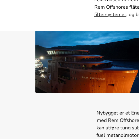
Rem Offshores flåte
filtersystemer
, og 
Nybygget er et Ene
med Rem Offshore o
kan utføre tung su
fuel metanolmotore