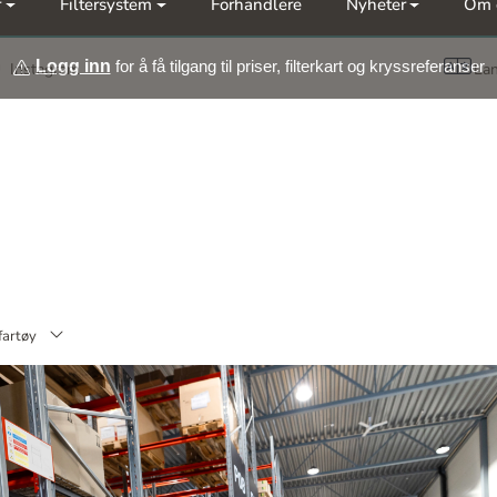
r
Filtersystem
Forhandlere
Nyheter
Om 
Meld deg på vårt nyhetsbrev
Logg inn
for å få tilgang til priser, filterkart og kryssreferanser
Instagram
La
fartøy