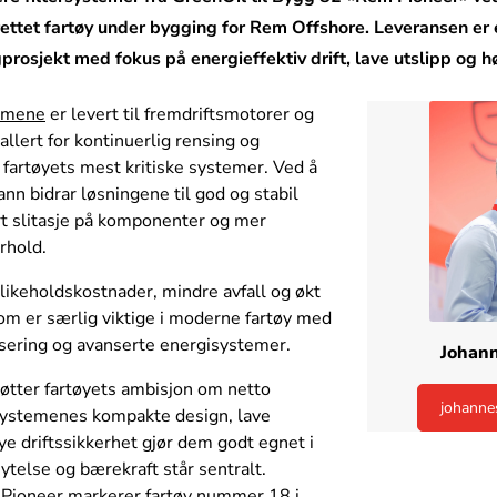
rettet fartøy under bygging for Rem Offshore. Leveransen er 
osjekt med fokus på energieffektiv drift, lave utslipp og hø
temene
er levert til fremdriftsmotorer og
tallert for kontinuerlig rensing og
i fartøyets mest kritiske systemer. Ved å
vann bidrar løsningene til god og stabil
ert slitasje på komponenter og mer
orhold.
dlikeholdskostnader, mindre avfall og økt
som er særlig viktige i moderne fartøy med
fisering og avanserte energisystemer.
Johann
øtter fartøyets ambisjon om netto
johanne
terystemenes kompakte design, lave
ye driftssikkerhet gjør dem godt egnet i
ytelse og bærekraft står sentralt.
 Pioneer markerer fartøy nummer 18 i