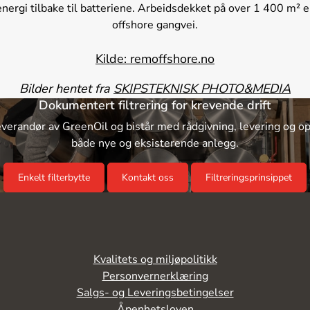
ergi tilbake til batteriene. Arbeidsdekket på over 1 400 m² er
offshore gangvei.
Kilde: remoffshore.no
Bilder hentet fra
SKIPSTEKNISK PHOTO&MEDIA
Dokumentert filtrering for krevende drift
everandør av GreenOil og bistår med rådgivning, levering og op
både nye og eksisterende anlegg.
Enkelt filterbytte
Kontakt oss
Filtreringsprinsippet
Kvalitets og miljøpolitikk
Personvernerklæring
Salgs- og Leveringsbetingelser
Åpenhetsloven