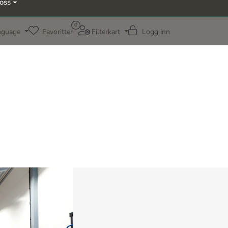
oss
0
nguage
Favoritter
Filterkart
Logg inn