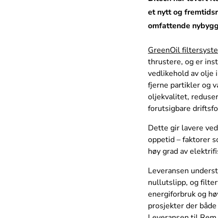
et nytt og fremtids
omfattende nybyggpr
GreenOil filtersys
thrustere, og er ins
vedlikehold av olje 
fjerne partikler og 
oljekvalitet, redus
forutsigbare driftsf
Dette gir lavere ve
oppetid – faktorer 
høy grad av elektri
Leveransen underst
nullutslipp, og fil
energiforbruk og hø
prosjekter der både 
Leveransen til Rem