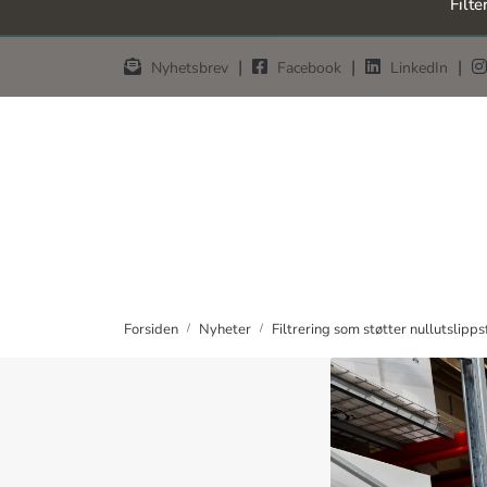
Filte
Skip to main content
|
|
|
Nyhetsbrev
Facebook
LinkedIn
Forsiden
Nyheter
Filtrering som støtter nullutslipps