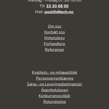
Mandag - Fredag 07:30-16:00
Tlf:
33 30 68 00
Mail:
post@ditech.no
Om oss
Kontakt oss
Nyhetsbrev
Forhandlere
Referanser
Kvalitets- og miljøpolitikk
Personvernerklæring
Salgs- og Leveringsbetingelser
Åpenhetsloven
Konkurransevilkår
Returskjema