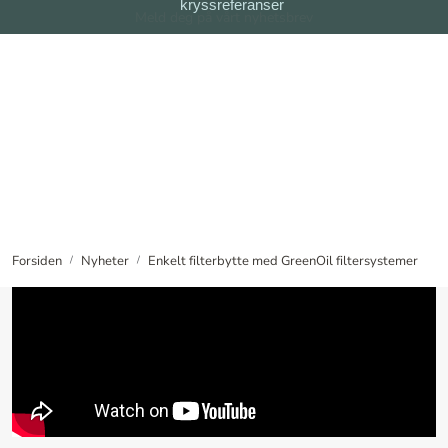
kryssreferanser
Skip to main content
Meld deg på vårt nyhetsbrev
Filter
Filtersystem
Forhandlere
Nyheter
Forsiden
Nyheter
Enkelt filterbytte med GreenOil filtersystemer
Om oss