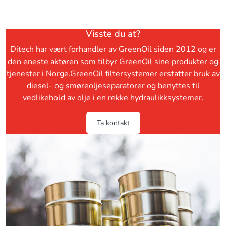
Visste du at?
Ditech har vært forhandler av GreenOil siden 2012 og er
den eneste aktøren som tilbyr GreenOil sine produkter og
tjenester i Norge.GreenOil filtersystemer erstatter bruk av
diesel- og smøreoljeseparatorer og benyttes til
vedlikehold av olje i en rekke hydraulikksystemer.
Ta kontakt